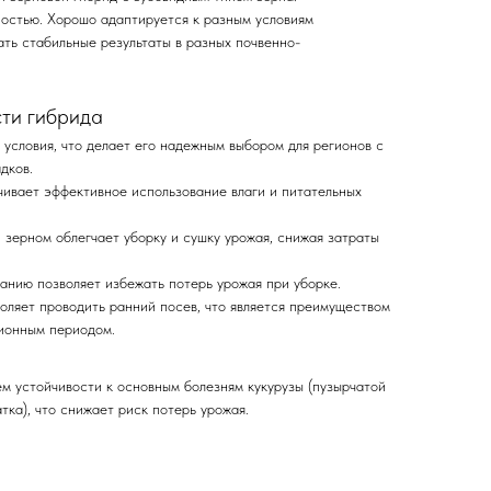
остью. Хорошо адаптируется к разным условиям
ать стабильные результаты в разных почвенно-
ти гибрида
условия, что делает его надежным выбором для регионов с
адков.
чивает эффективное использование влаги и питательных
 зерном облегчает уборку и сушку урожая, снижая затраты
ганию позволяет избежать потерь урожая при уборке.
оляет проводить ранний посев, что является преимуществом
ционным периодом.
м устойчивости к основным болезням кукурузы (пузырчатой
тка), что снижает риск потерь урожая.