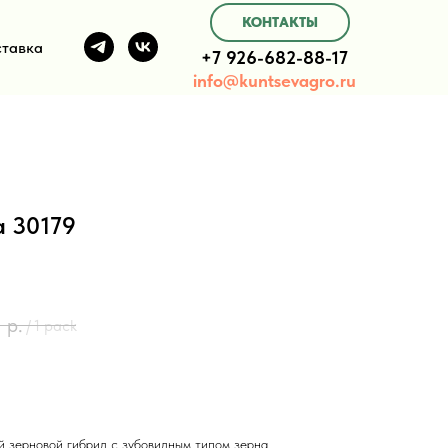
КОНТАКТЫ
тавка
+7 926-682-88-17
info@kuntsevagro.ru
а 30179
0
р.
/
1 pack
й зерновой гибрид с зубовидным типом зерна.