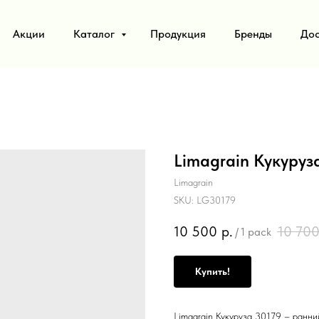
Акции
Каталог
Продукция
Бренды
Дос
Limagrain Кукуруз
Limagrain
SKU:
LG30179
10 500
р.
10 70
/
1 pack
Купить!
Limagrain Кукуруза 30179 – ранни