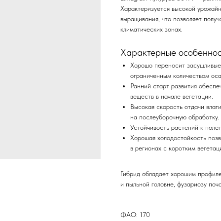
Характеризуется высокой урожайн
выращивания, что позволяет получ
климатических зонах.
Характерные особеннос
Хорошо переносит засушливые 
ограниченным количеством ос
Ранний старт развития обеспе
веществ в начале вегетации.
Высокая скорость отдачи влаги
на послеуборочную обработку.
Устойчивость растений к поле
Хорошая холодостойкость позв
в регионах с коротким вегета
Гибрид обладает хорошим профиле
и пыльной головне, фузариозу поча
ФАО: 170