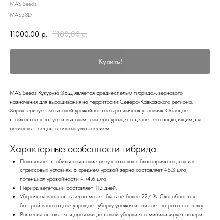
MAS Seeds
MAS38D
11000,00
р.
11100,00
р.
Купить!
MAS Seeds Кукуруза 38.Д является среднеспелым гибридом зернового
назначения для выращивания на территории Северо-Кавказского региона.
Характеризуется высокой урожайностью в различных условиях. Обладает
стойкостью к засухе и высоким температурам, что делает его подходящим для
регионов с недостаточным увлажнением.
Характерные особенности гибрида
Показывает стабильно высокие результаты как в благоприятных, так и в
стрессовых условиях. В среднем урожай зерна составляет 46,3 ц/га,
потенциал урожайности – 74,6 ц/га.
Период вегетации составляет 112 дней.
Уборочная влажность зерна может быть не более 22,4%. Способность к
быстрой влагоотдаче упрощает уборку урожая и снижает затраты на сушку.
Растения остаются здоровыми до самой уборки, что минимизирует потери