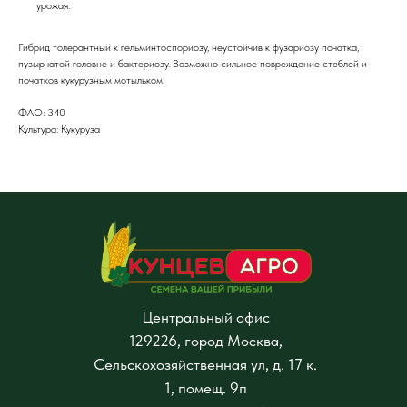
урожая.
Гибрид толерантный к гельминтоспориозу, неустойчив к фузариозу початка,
пузырчатой головне и бактериозу. Возможно сильное повреждение стеблей и
початков кукурузным мотыльком.
ФАО: 340
Культура: Кукуруза
Центральный офис
129226, город Москва,
Сельскохозяйственная ул, д. 17 к.
1, помещ. 9п